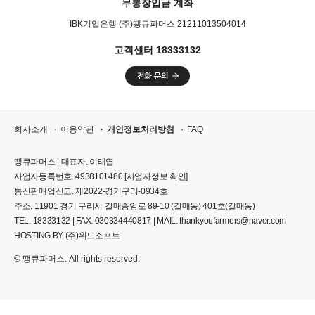
무통장입금 계좌
IBK기업은행 (주)땡큐파머스 21211013504014
고객센터 18333132
회사소개
이용약관
개인정보처리방침
FAQ
땡큐파머스 | 대표자. 이태엽
사업자등록번호. 4938101480
[사업자정보 확인]
통신판매업신고. 제2022-경기구리-0934호
주소. 11901 경기 구리시 갈매중앙로 89-10 (갈매동) 401호(갈매동)
TEL. 18333132 | FAX. 030334440817 | MAIL. thankyoufarmers@naver.com
HOSTING BY (주)위드소프트
© 땡큐파머스. All rights reserved.