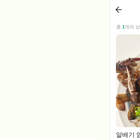
총
1
개의 
알배기 