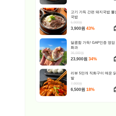
고기 가득 간편 돼지국밥 뽈
국밥
6,900원
3,900원
43%
달콤함 가득! GAP인증 영암
화과
36,000원
23,900원
34%
리뷰 5만개 직화구이 매운 
발
7,900원
6,500원
18%