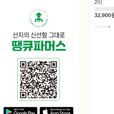
2미
39,900
32,900
0