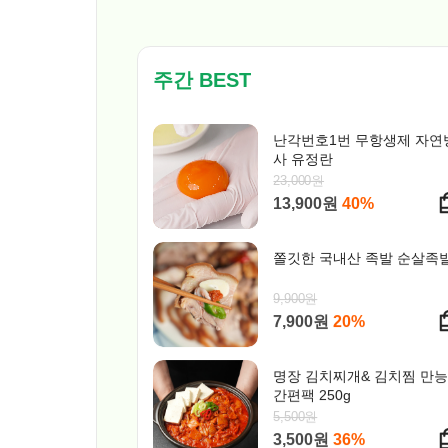
주간 BEST
난각번호1번 무항생제 자연
사 유정란
23,000원
13,900원
40%
쫄깃한 국내산 족발 순살족
9,900원
7,900원
20%
명장 김치찌개& 김치찜 만
간편팩 250g
5,500원
3,500원
36%