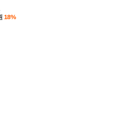
원
원
18%