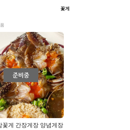
꽃게
상품
암꽃게 간장게장 양념게장