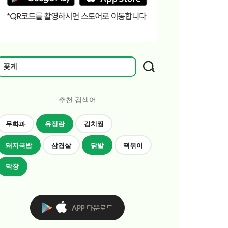
추천 검색어
무화과
유정란
김치찜
돼지국밥
삼겹살
닭발
떡볶이
막창