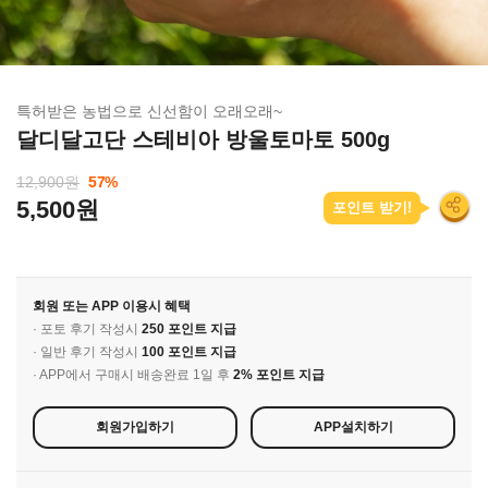
특허받은 농법으로 신선함이 오래오래~
달디달고단 스테비아 방울토마토 500g
12,900원
57
%
5,500원
포인트 받기!
회원 또는 APP 이용시 혜택
· 포토 후기 작성시
250 포인트 지급
· 일반 후기 작성시
100 포인트 지급
· APP에서 구매시 배송완료 1일 후
2% 포인트 지급
회원가입하기
APP설치하기