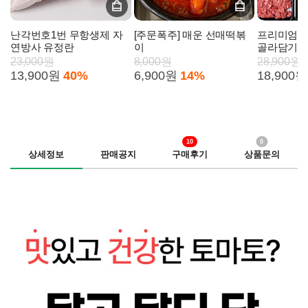
난각번호1번 무항생제 자
[주문폭주] 매운 선매떡볶
프리미엄 1
연방사 유정란
이
골라담기
23,000원
8,000원
28,900원
13,900원
40%
6,900원
14%
18,900원
10
0
상세정보
판매공지
구매후기
상품문의