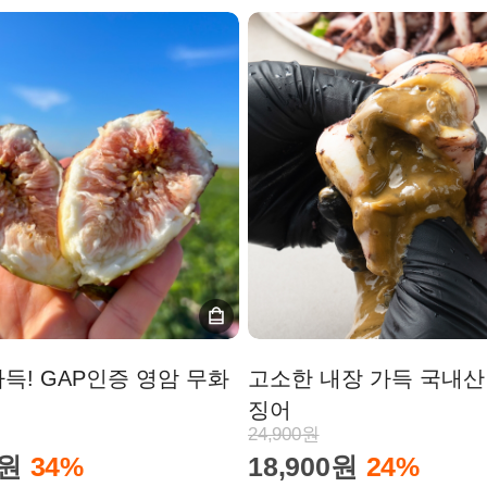
득! GAP인증 영암 무화
고소한 내장 가득 국내산
징어
24,900원
0원
34%
18,900원
24%