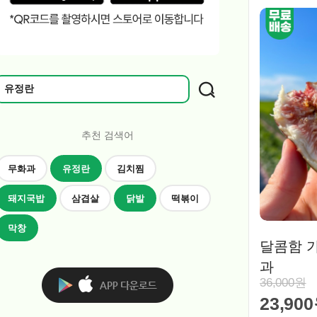
추천 검색어
무화과
유정란
김치찜
돼지국밥
삼겹살
닭발
떡볶이
막창
달콤함 가
과
36,000원
23,90