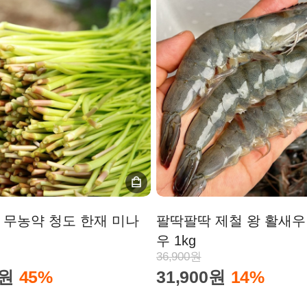
 무농약 청도 한재 미나
팔딱팔딱 제철 왕 활새우
우 1kg
36,900원
0원
45%
31,900원
14%