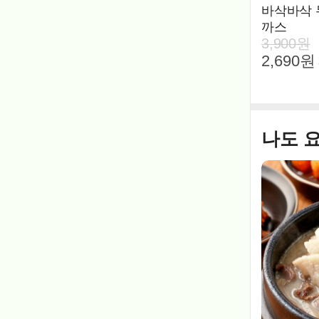
바삭바삭 
까스
3,900원
2,690원
나도 