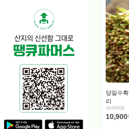
당일수확
리
19,900원
10,90