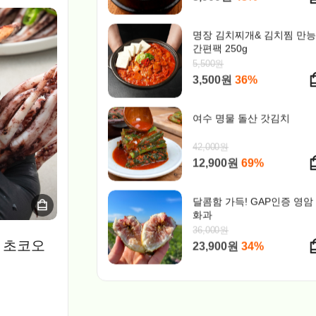
명장 김치찌개& 김치찜 만
간편팩 250g
5,500원
3,500원
36%
여수 명물 돌산 갓김치
42,000원
12,900원
69%
달콤함 가득! GAP인증 영암
화과
36,000원
23,900원
34%
 초코오