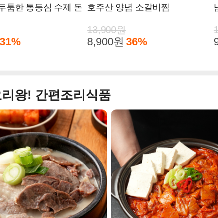
두툼한 통등심 수제 돈
호주산 양념 소갈비찜
13,900원
31%
8,900원
36%
요리왕! 간편조리식품