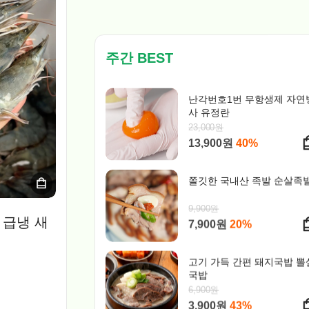
주간 BEST
난각번호1번 무항생제 자연
사 유정란
23,000원
13,900원
40%
쫄깃한 국내산 족발 순살족
9,900원
7,900원
20%
 급냉 새
고기 가득 간편 돼지국밥 뽈
국밥
6,900원
3,900원
43%