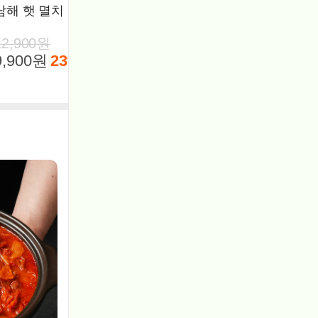
남해 햇 멸치 지리 고바 디포리
가시 없는 순살 고등어 
미 임연수
12,900원
9,900원
23%
10,900원